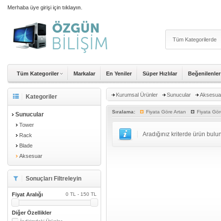
Merhaba üye girişi için
tıklayın
.
Tüm Kategoriler
Markalar
En Yeniler
Süper Hızlılar
Beğenilenler
Kurumsal Ürünler
Sunucular
Aksesua
Kategoriler
Sıralama:
Fiyata Göre Artan
Fiyata Gör
Sunucular
Tower
Aradığınız kriterde ürün bul
Rack
Blade
Aksesuar
Sonuçları Filtreleyin
Fiyat Aralığı
0 TL - 150 TL
Diğer Özellikler