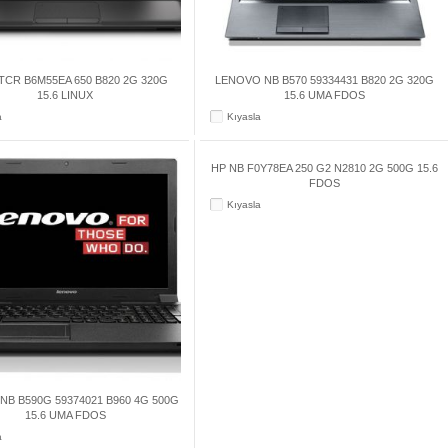
TCR B6M55EA 650 B820 2G 320G
LENOVO NB B570 59334431 B820 2G 320G
15.6 LINUX
15.6 UMA FDOS
a
Kıyasla
HP NB F0Y78EA 250 G2 N2810 2G 500G 15.6
FDOS
Kıyasla
NB B590G 59374021 B960 4G 500G
15.6 UMA FDOS
a