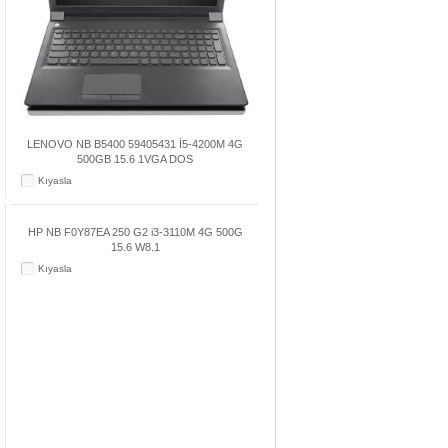
LENOVO NB B5400 59405431 İ5-4200M 4G
500GB 15.6 1VGA DOS
Kıyasla
HP NB F0Y87EA 250 G2 i3-3110M 4G 500G
15.6 W8.1
Kıyasla