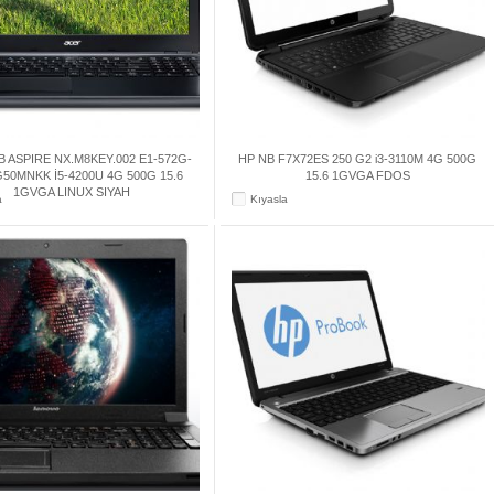
 ASPIRE NX.M8KEY.002 E1-572G-
HP NB F7X72ES 250 G2 i3-3110M 4G 500G
50MNKK İ5-4200U 4G 500G 15.6
15.6 1GVGA FDOS
1GVGA LINUX SIYAH
a
Kıyasla