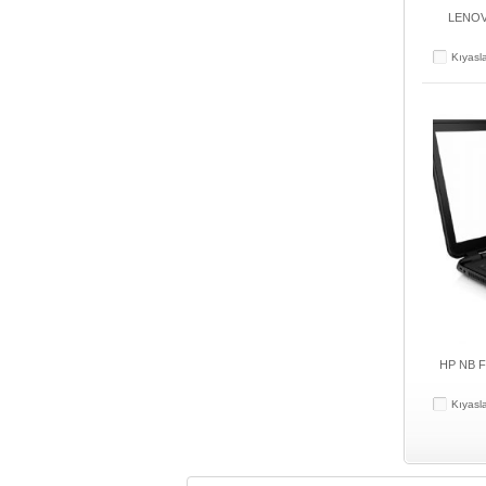
LENOV
Kıyasl
HP NB F
Kıyasl