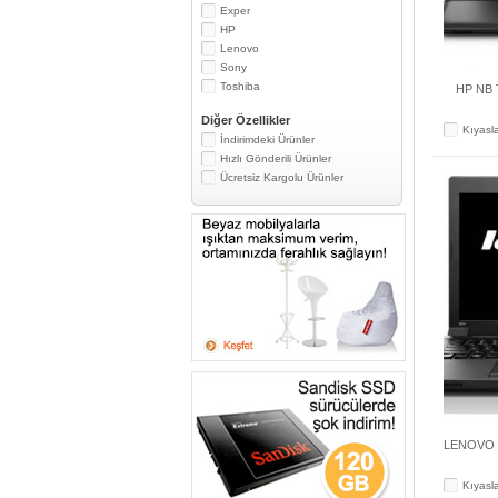
Exper
HP
Lenovo
Sony
Toshiba
HP NB 
Diğer Özellikler
Kıyasl
İndirimdeki Ürünler
Hızlı Gönderili Ürünler
Ücretsiz Kargolu Ürünler
LENOVO 
Kıyasl