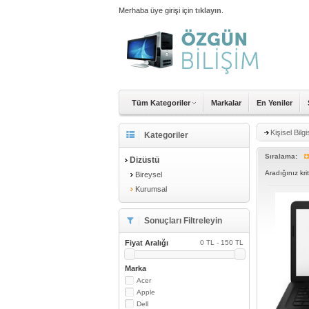
Merhaba üye girişi için
tıklayın
.
Tüm Kategoriler
Markalar
En Yeniler
Kişisel Bilg
Kategoriler
Sıralama:
Dizüstü
Aradığınız kr
Bireysel
Kurumsal
Sonuçları Filtreleyin
Fiyat Aralığı
0 TL - 150 TL
Marka
Acer
Apple
Dell