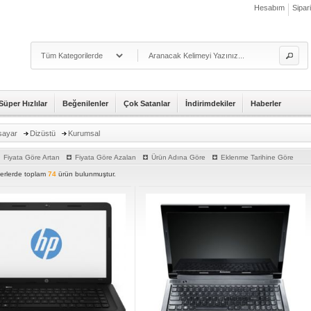
Hesabım
Sipar
Süper Hızlılar
Beğenilenler
Çok Satanlar
İndirimdekiler
Haberler
isayar
Dizüstü
Kurumsal
Fiyata Göre Artan
Fiyata Göre Azalan
Ürün Adına Göre
Eklenme Tarihine Göre
iterlerde toplam
74
ürün bulunmuştur.