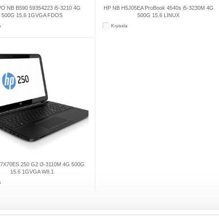
O NB B590 59354223 i5-3210 4G
HP NB H5J05EA ProBook 4540s i5-3230M 4G
500G 15.6 1GVGA FDOS
500G 15.6 LINUX
a
Kıyasla
7X70ES 250 G2 i3-3110M 4G 500G
15.6 1GVGA W8.1
a