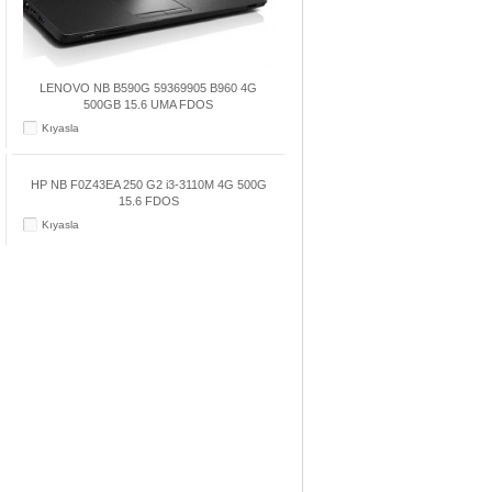
LENOVO NB B590G 59369905 B960 4G
500GB 15.6 UMA FDOS
Kıyasla
HP NB F0Z43EA 250 G2 i3-3110M 4G 500G
15.6 FDOS
Kıyasla