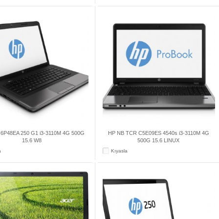
6P48EA 250 G1 i3-3110M 4G 500G
HP NB TCR C5E09ES 4540s i3-3110M 4G
15.6 W8
500G 15.6 LINUX
a
Kıyasla