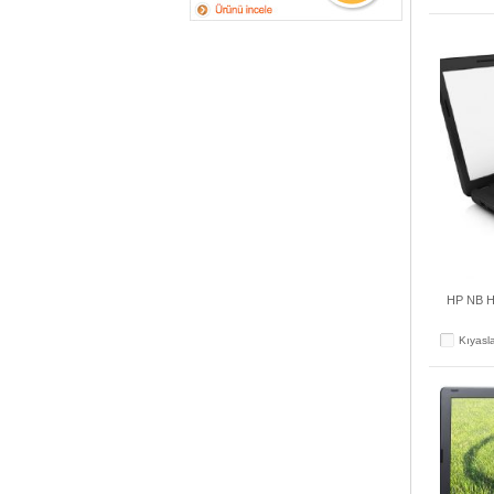
HP NB H
Kıyasl