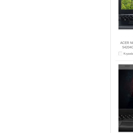
ACER NB
54204G
Kıyasl