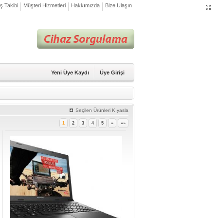
iş Takibi
Müşteri Hizmetleri
Hakkımızda
Bize Ulaşın
Yeni Üye Kaydı
Üye Girişi
Seçilen Ürünleri Kıyasla
1
2
3
4
5
»
»»