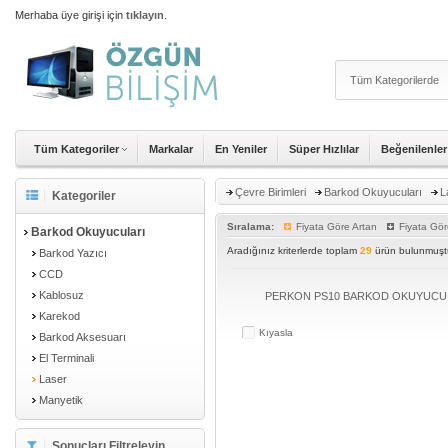
Merhaba üye girişi için
tıklayın
.
Tüm Kategoriler
Markalar
En Yeniler
Süper Hızlılar
Beğenilenler
Çevre Birimleri
Barkod Okuyucuları
L
Kategoriler
Sıralama:
Fiyata Göre Artan
Fiyata Gör
Barkod Okuyucuları
Aradığınız kriterlerde toplam
29
ürün bulunmuştu
Barkod Yazıcı
CCD
Kablosuz
PERKON PS10 BARKOD OKUYUCU
Karekod
Kıyasla
Barkod Aksesuarı
El Terminali
Laser
Manyetik
Sonuçları Filtreleyin