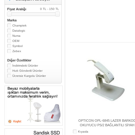
Fiyat Aralığı
0 TL - 150 TL
Marka
Champtek
Datalogic
Numa
OEM
Symbol
Zebex
Diğer Özellikler
İndirimdeki Ürünler
Hızlı Gönderili Ürünler
Ücretsiz Kargolu Ürünler
OPTICON OPL-6845 LAZER BARKO
OKUYUCU PS/2 BAĞLANTILI SİYAH
Kıyasla