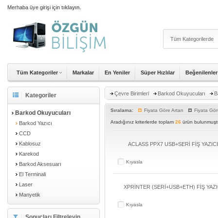
Merhaba üye girişi için
tıklayın
.
Tüm Kategoriler
Markalar
En Yeniler
Süper Hızlılar
Beğenilenler
Çevre Birimleri
Barkod Okuyucuları
B
Kategoriler
Sıralama:
Fiyata Göre Artan
Fiyata Gör
Barkod Okuyucuları
Aradığınız kriterlerde toplam
26
ürün bulunmuştu
Barkod Yazıcı
CCD
Kablosuz
ACLASS PPX7 USB+SERİ FİŞ YAZIC
Karekod
Kıyasla
Barkod Aksesuarı
El Terminali
Laser
XPRİNTER (SERİ+USB+ETH) FİŞ YAZI
Manyetik
Kıyasla
Sonuçları Filtreleyin