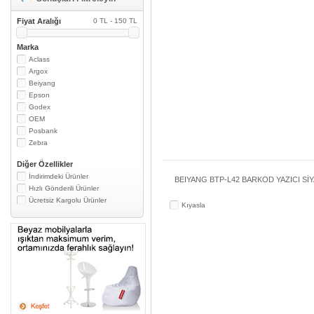
Fiyat Aralığı
0 TL - 150 TL
Marka
Aclass
Argox
Beiyang
Epson
Godex
OEM
Posbank
Zebra
Diğer Özellikler
İndirimdeki Ürünler
BEIYANG BTP-L42 BARKOD YAZICI Sİ
Hızlı Gönderili Ürünler
Ücretsiz Kargolu Ürünler
Kıyasla