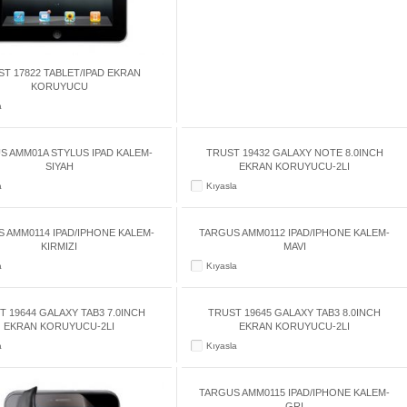
T 17822 TABLET/IPAD EKRAN
KORUYUCU
a
S AMM01A STYLUS IPAD KALEM-
TRUST 19432 GALAXY NOTE 8.0INCH
SIYAH
EKRAN KORUYUCU-2LI
a
Kıyasla
 AMM0114 IPAD/IPHONE KALEM-
TARGUS AMM0112 IPAD/IPHONE KALEM-
KIRMIZI
MAVI
a
Kıyasla
T 19644 GALAXY TAB3 7.0INCH
TRUST 19645 GALAXY TAB3 8.0INCH
EKRAN KORUYUCU-2LI
EKRAN KORUYUCU-2LI
a
Kıyasla
TARGUS AMM0115 IPAD/IPHONE KALEM-
GRI