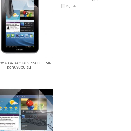
Kıyasla
9287 GALAXY TAB2 7INCH EKRAN
KORUYUCU-2LI
a