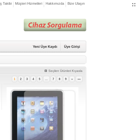
iş Takibi
Müşteri Hizmetleri
Hakkımızda
Bize Ulaşın
Yeni Üye Kaydı
Üye Girişi
Seçilen Ürünleri Kıyasla
1
2
3
4
5
...
7
8
9
»
»»