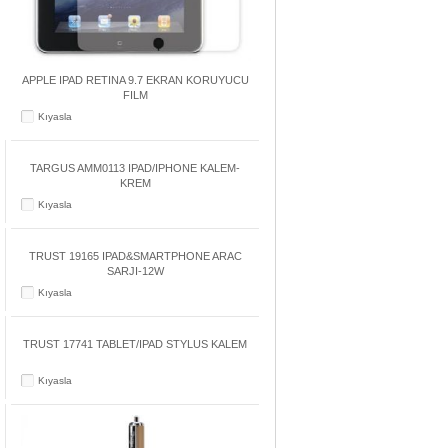
APPLE IPAD RETINA 9.7 EKRAN KORUYUCU
FILM
Kıyasla
TARGUS AMM0113 IPAD/IPHONE KALEM-
KREM
Kıyasla
TRUST 19165 IPAD&SMARTPHONE ARAC
SARJI-12W
Kıyasla
TRUST 17741 TABLET/IPAD STYLUS KALEM
Kıyasla