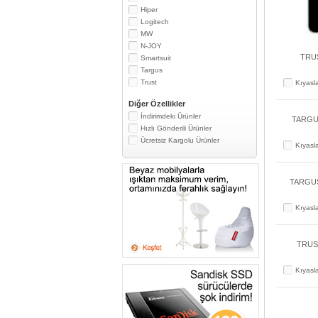
Hiper
Logitech
MW
N-JOY
TRUS
Smartsuit
Targus
Trust
Kıyasl
Diğer Özellikler
İndirimdeki Ürünler
TARGU
Hızlı Gönderili Ürünler
Ücretsiz Kargolu Ürünler
Kıyasl
TARGUS
Kıyasl
TRUS
Kıyasl