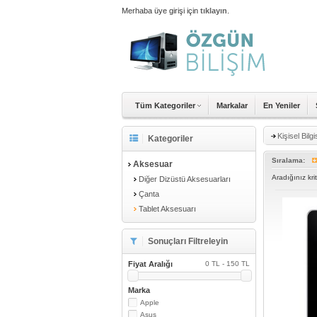
Merhaba üye girişi için
tıklayın
.
Tüm Kategoriler
Markalar
En Yeniler
Kişisel Bilg
Kategoriler
Sıralama:
Aksesuar
Aradığınız kr
Diğer Dizüstü Aksesuarları
Çanta
Tablet Aksesuarı
Sonuçları Filtreleyin
Fiyat Aralığı
0 TL - 150 TL
Marka
Apple
Asus