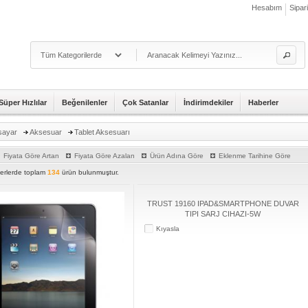
Hesabım
Sipar
Süper Hızlılar
Beğenilenler
Çok Satanlar
İndirimdekiler
Haberler
isayar
Aksesuar
Tablet Aksesuarı
Fiyata Göre Artan
Fiyata Göre Azalan
Ürün Adına Göre
Eklenme Tarihine Göre
iterlerde toplam
134
ürün bulunmuştur.
TRUST 19160 IPAD&SMARTPHONE DUVAR
TIPI SARJ CIHAZI-5W
Kıyasla